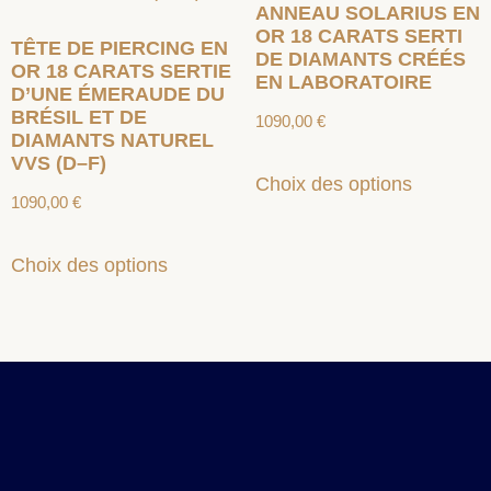
ANNEAU SOLARIUS EN
OR 18 CARATS SERTI
TÊTE DE PIERCING EN
DE DIAMANTS CRÉÉS
OR 18 CARATS SERTIE
EN LABORATOIRE
D’UNE ÉMERAUDE DU
BRÉSIL ET DE
1090,00
€
DIAMANTS NATUREL
VVS (D–F)
Choix des options
1090,00
€
Choix des options