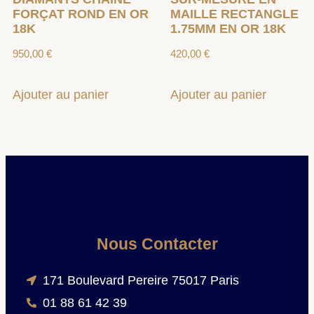
FORÇAT ROND EN OR
MAILLE RECTANGLE
18K
1.75MM EN OR 18K
950,00
€
420,00
€
Ajouter au panier
Ajouter au panier
Nous Contacter
171 Boulevard Pereire 75017 Paris
01 88 61 42 39