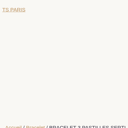
TS PARIS
Accueil
/
Bracelet
/ BRACELET 3 PASTILLES SERTI