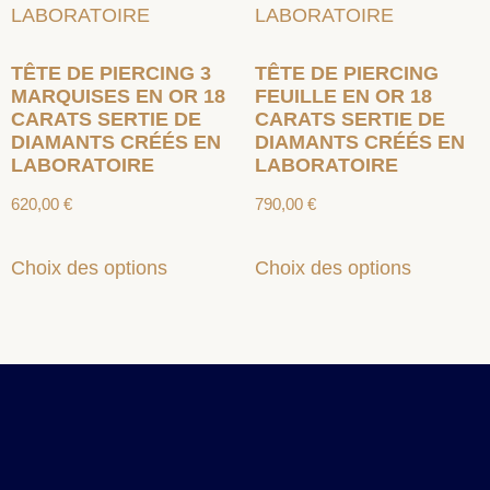
TÊTE DE PIERCING 3
TÊTE DE PIERCING
MARQUISES EN OR 18
FEUILLE EN OR 18
CARATS SERTIE DE
CARATS SERTIE DE
DIAMANTS CRÉÉS EN
DIAMANTS CRÉÉS EN
LABORATOIRE
LABORATOIRE
620,00
€
790,00
€
Choix des options
Choix des options